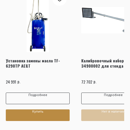
Установка замены масла TF-
Калибровочный набор 8-
6290TP AE&T
34900002 для стенда HP
3D
р.
р.
24 991
72 702
Подробнее
Подробнее
Купить
Нет в наличии