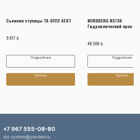
Съемник ступицы TA-D1112 AE&T
NORDBERG N3730
Гидравлический кран ус
3 т, с 2х сторонним нагн
р.
9 617
р.
46 500
Подробнее
Подробнее
Купить
Купить
+7 967 555-08-80
sto-system@yandex.ru