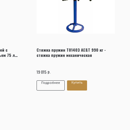
ей с
Стяжка пружин T01403 AE&T 990 кг -
ъем 75 л
стяжка пружин механическая
р.
19 015
Купить
Подробнее