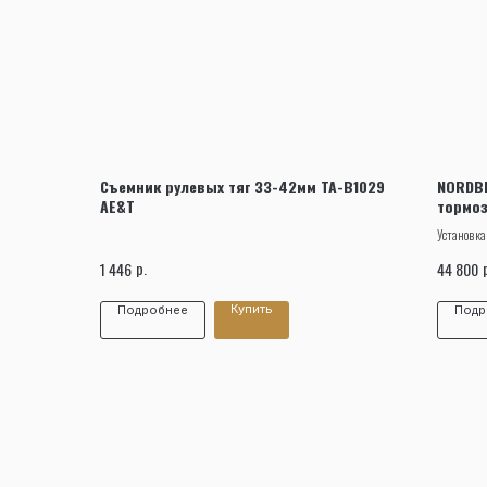
Съемник рулевых тяг 33-42мм TA-B1029
NORDBE
AE&T
тормо
Установка
системы с
р.
1 446
44 800
Купить
Подробнее
Подр