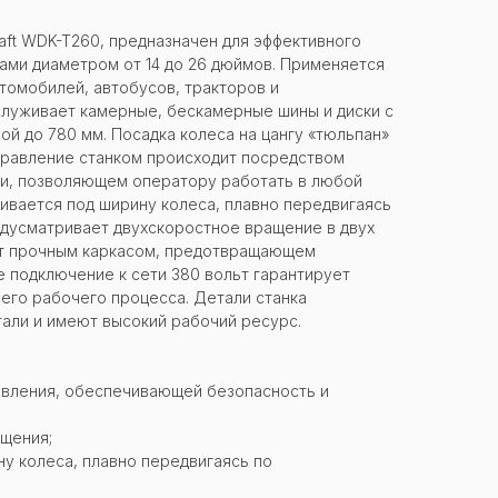
ft WDK-T260, предназначен для эффективного
ами диаметром от 14 до 26 дюймов. Применяется
томобилей, автобусов, тракторов и
луживает камерные, бескамерные шины и диски с
й до 780 мм. Посадка колеса на цангу «тюльпан»
равление станком происходит посредством
ми, позволяющем оператору работать в любой
аивается под ширину колеса, плавно передвигаясь
едусматривает двухскоростное вращение в двух
рыт прочным каркасом, предотвращающем
е подключение к сети 380 вольт гарантирует
его рабочего процесса. Детали станка
али и имеют высокий рабочий ресурс.
авления, обеспечивающей безопасность и
ащения;
у колеса, плавно передвигаясь по