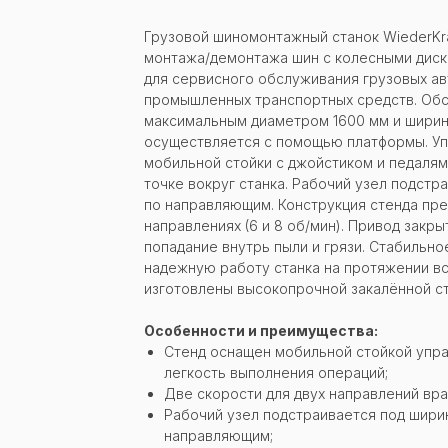
Грузовой шиномонтажный станок WiederKra
монтажа/демонтажа шин с колесными диск
для сервисного обслуживания грузовых ав
промышленных транспортных средств. Обс
максимальным диаметром 1600 мм и ширино
осуществляется с помощью платформы. Уп
мобильной стойки с джойстиком и педаля
точке вокруг станка. Рабочий узел подстр
по направляющим. Конструкция стенда пр
направлениях (6 и 8 об/мин). Привод зак
попадание внутрь пыли и грязи. Стабильно
надежную работу станка на протяжении вс
изготовлены высокопрочной закалённой ст
Особенности и преимущества:
Стенд оснащен мобильной стойкой упр
легкость выполнения операций;
Две скорости для двух направлений вр
Рабочий узел подстраивается под ширин
направляющим;