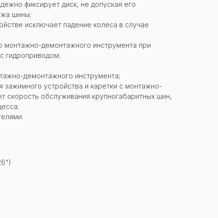
дежно фиксирует диск, не допуская его
ажа шины;
ойстве исключает падение колеса в случае
о монтажно-демонтажного инструмента при
с гидроприводом;
тажно-демонтажного инструмента;
 зажимного устройства и каретки с монтажно-
т скорость обслуживания крупногабаритных шин,
есса;
телями.
26")