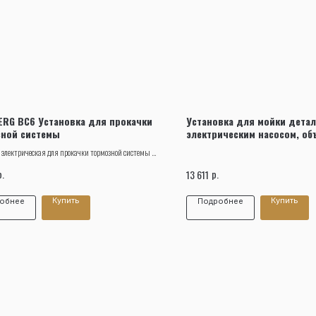
Заказать звонок
RG BC6 Установка для прокачки
Установка для мойки детал
зной системы
электрическим насосом, об
NORDBERG NW90
 электрическая для прокачки тормозной системы и
цепления NORDBERG BC6. Емкость бака 5 л.
р.
р.
13 611
Купить
Купить
обнее
Подробнее