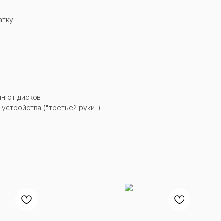
атку
н от дисков
устройства ("третьей руки")