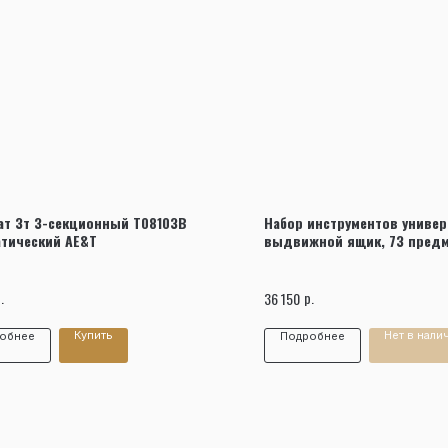
Заказать звонок
т 3т 3-секционный T08103B
Набор инструментов униве
тический AE&T
выдвижной ящик, 73 предм
.
р.
36 150
Купить
Нет в нали
обнее
Подробнее