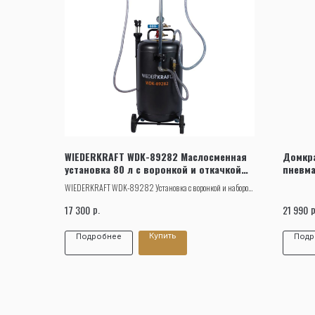
WIEDERKRAFT WDK-89282 Маслосменная
Домкра
установка 80 л c воронкой и откачкой
пневма
через щуп
WIEDERKRAFT WDK-89282 Установка с воронкой и набором
щупов представляет собой прочный агрегат, который
р.
р
17 300
21 990
позволяет собрать отработанное масло с двигателей, коробок
передач и других агрегатов при помощи вентури-вакуумной
Купить
Подробнее
Подр
вытяжной системы.