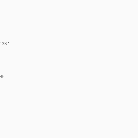
 38"
ин