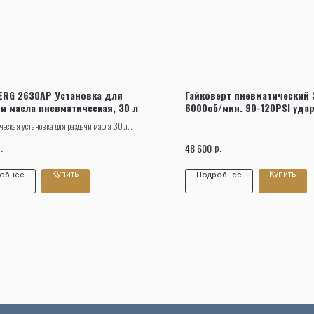
Заказать звонок
RG 2630AP Установка для
Гайковерт пневматический 3
и масла пневматическая, 30 л
6000об/мин. 90-120PSI уда
еская установка для раздачи масла 30 л
 2630AP находит применение в сфере
.
р.
48 600
уживания.
Купить
Купить
обнее
Подробнее