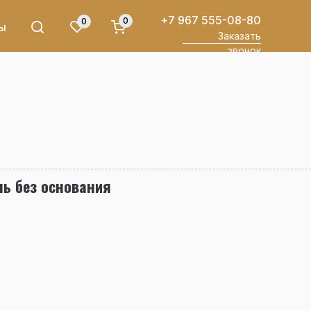
+7 967 555-08-80
0
0
ы
Заказать
звонок
ь без основания