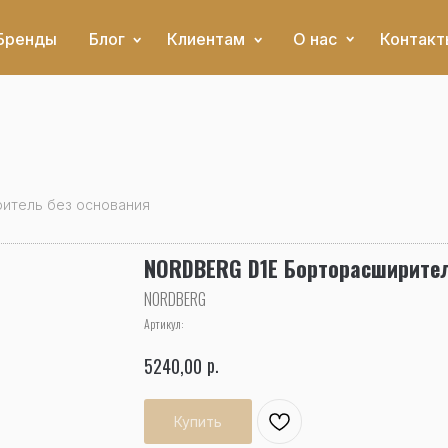
Бренды
Блог
Клиентам
О нас
Контакт
итель без основания
NORDBERG D1E Борторасширител
NORDBERG
Артикул:
р.
5240,00
Купить