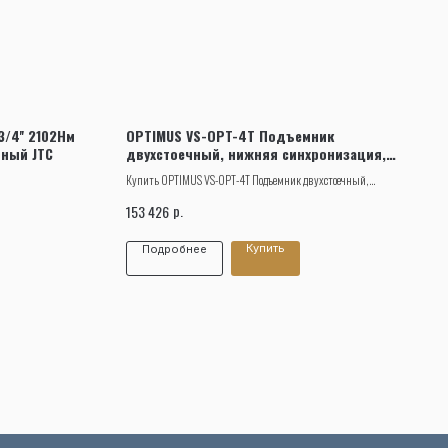
/4'' 2102Нм
OPTIMUS VS-OPT-4T Подъемник
рный JTC
двухстоечный, нижняя синхронизация,
г/п 4 т
Купить OPTIMUS VS-OPT-4T Подъемник двухстоечный,
нижняя синхронизация, г/п 4 т, с доставкой, в рассрочку и
р.
153 426
кредит
Купить
Подробнее