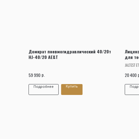
Домкрат пневмогидравлический 40/20т
Лиценз
HJ-40/20 AE&T
для те
модуля
JALTEST E
электронн
р.
59 990
20 400
автотранс
Купить
Подробнее
Подр