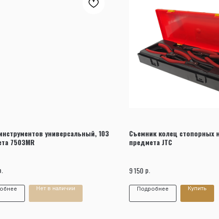
Заказать звонок
инструментов универсальный, 103
Съемник колец стопорных 
ета 7503MR
предмета JTC
р.
р.
9 150
Нет в наличии
Купить
обнее
Подробнее