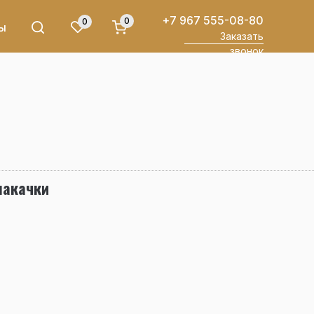
+7 967 555-08-80
0
0
ы
Заказать
звонок
накачки