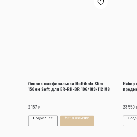
Основа шлифовальная Multihole Slim
Набор 
150мм Soft для ER-RH-BR 106/109/112 M8
предм
р.
2 157
23 550
Нет в наличии
Подробнее
Подр