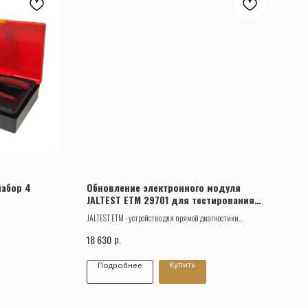
набор 4
Обновление электронного модуля
JALTEST ETM 29701 для тестирования
тормозных модуляторов, 12 месяцев
JALTEST ETM - устройство для прямой диагностики
электронных модуляторов и разных датчиков коммерческого
р.
18 630
автотранспорта.
Купить
Подробнее