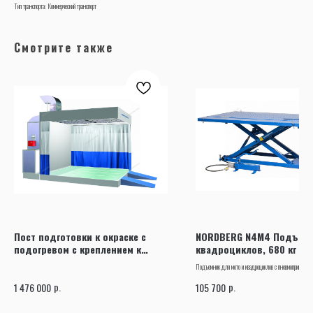
Тип транспорта: Коммерческий транспорт
Смотрите также
Пост подготовки к окраске с
NORDBERG N4M4 Подъемн
подогревом с креплением к
квадроциклов, 680 кг
потолку Nordberg NB300C
Подъемник для мото и квадроциклов с пневмопривод
N4M4.
р.
р.
1 476 000
105 700