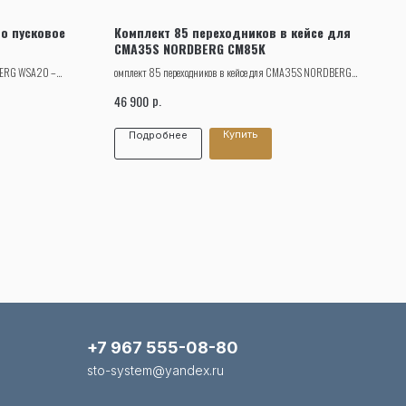
о пусковое
Комплект 85 переходников в кейсе для
CMA35S NORDBERG CM85K
DBERG WSA20 –
омплект 85 переходников в кейсе для CMA35S NORDBERG
вигателя легковых
CM85K
р.
46 900
йся АКБ, а также
Купить
Подробнее
+7 967 555-08-80
sto-system@yandex.ru