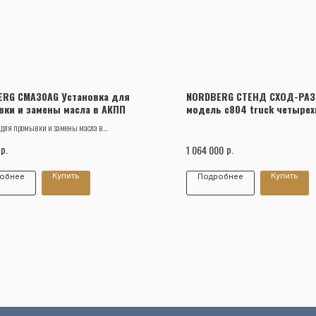
Заказать звонок
RG CMA30AG Установка для
NORDBERG СТЕНД СХОД-РАЗ
ки и замены масла в АКПП
модель c804 truck четыре
 для промывки и замены масла в
DBERG CMA30AG применяется при техническом
р.
р.
1 064 000
нии различного автотранспорта в автосервисных
х и СТО.
Купить
Купить
обнее
Подробнее