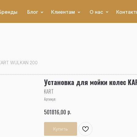
Бренды
Блог
Клиентам
О нас
Контакт
 KART WULKAN 200
Установка для мойки колес KA
KART
Артикул:
р.
501816,00
Купить