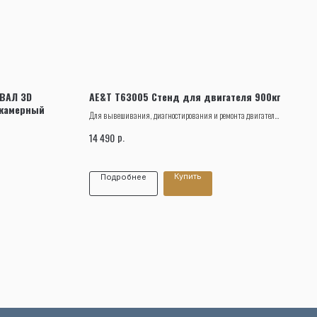
ВАЛ 3D
AE&T Т63005 Стенд для двигателя 900кг
хкамерный
Для вывешивания, диагностирования и ремонта двигателя
автомобиля предназначен кантователь AE&T Т63005.
р.
14 490
Купить
Подробнее