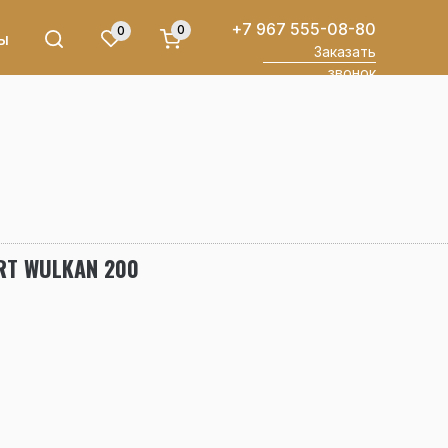
+7 967 555-08-80
0
0
ы
Заказать
звонок
RT WULKAN 200