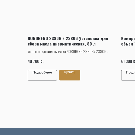
NORDBERG 2380B / 2380G Установка для
Компре
сбора масла пневматическая, 80 л
объем 
Установка для замены масла NORDBERG 2380B / 2380G
удаляет отработанное масло и другие жидкости из любого
р.
р
40 700
61 308
транспортного средства при помощи вентури-вакуумной
вытяжной системы.
Купить
Подробнее
Подр