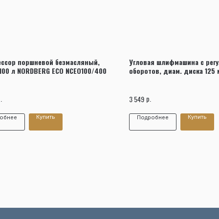
Заказать звонок
ссор поршневой безмасляный,
Угловая шлифмашина с рег
100 л NORDBERG ECO NCEO100/400
оборотов, диам. диска 125 
.
р.
3 549
Купить
Купить
обнее
Подробнее