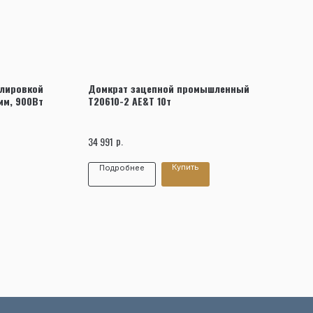
улировкой
Домкрат зацепной промышленный
мм, 900Вт
T20610-2 AE&T 10т
р.
34 991
Купить
Подробнее