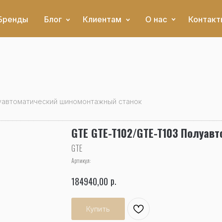
Бренды
Блог
Клиентам
О нас
Контакт
уавтоматический шиномонтажный станок
GTE GTE-T102/GTE-T103 Полуав
GTE
Артикул:
р.
184940,00
Купить