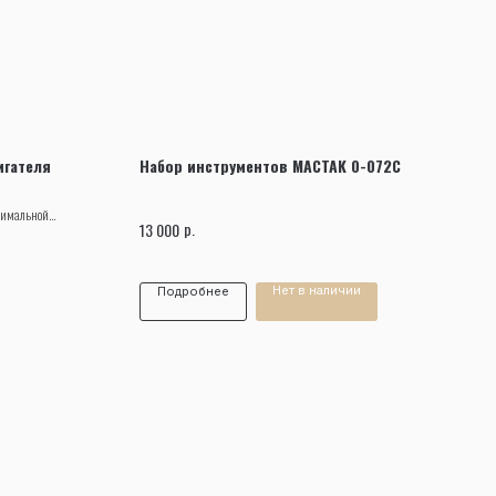
игателя
Набор инструментов MACTAK 0-072С
симальной
р.
13 000
Нет в наличии
Подробнее