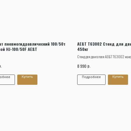
Заказать звонок
т пневмогидравлический 100/50т
AE&T T63002 Стенд для дв
ой HJ-100/50F AE&T
450кг
Стенд для двигателя AE&T T63002 мак
грузоподъемностью 450 кг.
р.
р.
8 990
Купить
Купить
обнее
Подробнее