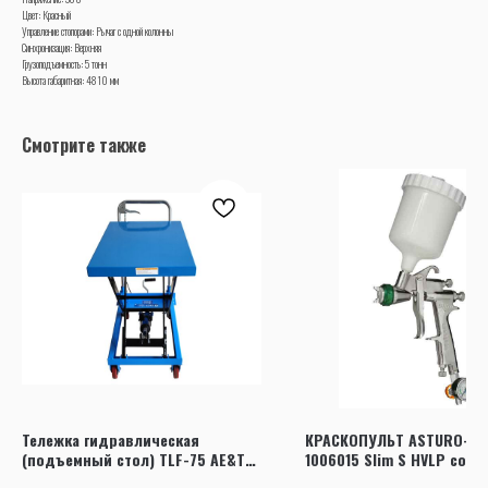
Цвет: Красный
Управление стопорами: Рычаг с одной колонны
Синхронизация: Верхняя
Грузоподъемность: 5 тонн
Высота габаритная: 4810 мм
Смотрите также
Тележка гидравлическая
КРАСКОПУЛЬТ ASTURO-W
(подъемный стол) TLF-75 AE&T
1006015 Slim S НVLP сопл
750кг