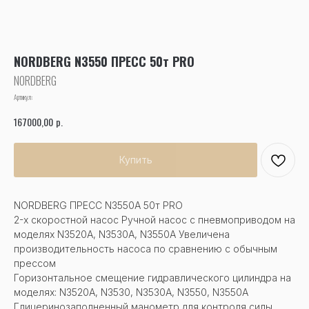
NORDBERG N3550 ПРЕСС 50т PRO
NORDBERG
Артикул:
р.
167000,00
Купить
NORDBERG ПРЕСС N3550A 50т PRO
2-х скоростной насос Ручной насос с пневмоприводом на
моделях N3520A, N3530A, N3550A Увеличена
производительность насоса по сравнению с обычным
прессом
Горизонтальное смещение гидравлического цилиндра на
моделях: N3520A, N3530, N3530A, N3550, N3550A
Глицеринозаполненный манометр для контроля силы