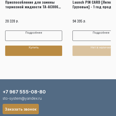
Приспособление для замены
Launch PIN CARD [Легков
тормозной жидкости TA-AC006
Грузовые] - 1 год продле
AE&T
прописки
р.
р.
20 328
94 395
Подробнее
Подробнее
Купить
Нет в наличии
+7 967 555-08-80
sto-system@yandex.ru
Заказать звонок