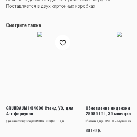
Поставляется в двух картонных коробках
Смотрите также
GRUNBAUM INJ4000 Стенд УЗ, для
Обновление лицензии JA
4-х форсунок
29090 LTL, 30 месяцев
Упрощенная версия УЗ стенда GRUNBAUM INJ6000 для
Обновление для JALTEST LTL – актуальная версия ли
тестирования и УЗ очистки бензиновых форсунок (до 4х штук
для мультимарочной и мультисистемой диагностики грузов
р.
80 190
одновременно)
прицепов, пикапов, микроавтобусов и систем производителе