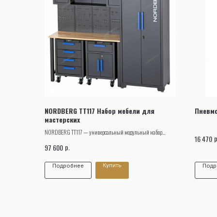
NORDBERG TT117 Набор мебели для
Пневмо
мастерских
NORDBERG TT117 — универсальный модульный набор
р
16 470
мебели для профессиональных автомастерских.
р.
97 600
Купить
Подробнее
Подр