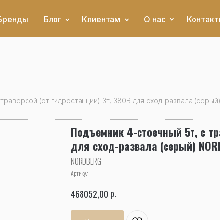
Бренды
Блог
Клиентам
О нас
Контакт
 траверсой (от гидростанции) 3т, 380В для сход-развала (сер
Подъемник 4-стоечный 5т, c тр
для сход-развала (серый) NO
NORDBERG
Артикул:
р.
468052,00