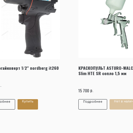
Заказать звонок
гайковерт 1/2" nordberg it260
КРАСКОПУЛЬТ ASTURO-WALC
Slim HTE SR сопло 1,5 мм
.
р.
15 700
Купить
Нет в нали
обнее
Подробнее