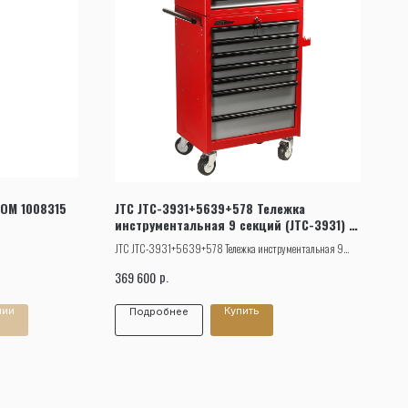
OM 1008315
JTC JTC-3931+5639+578 Тележка
инструментальная 9 секций (JTC-3931) с
набором инструментов 578 предметов
JTC JTC-3931+5639+578 Тележка инструментальная 9
секций (JTC-3931) с набором инструментов 578 предметов.
р.
369 600
чии
Купить
Подробнее