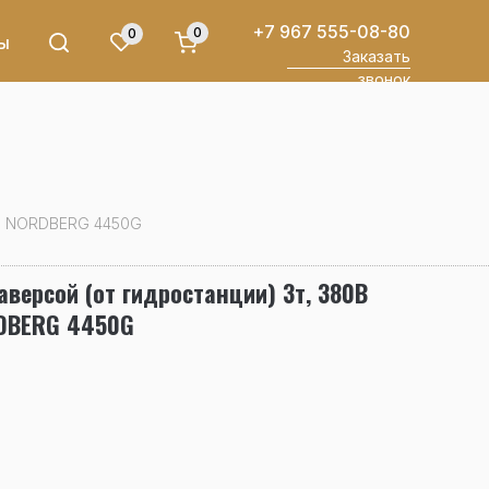
+7 967 555-08-80
0
0
ы
Заказать
звонок
ый) NORDBERG 4450G
аверсой (от гидростанции) 3т, 380В
RDBERG 4450G