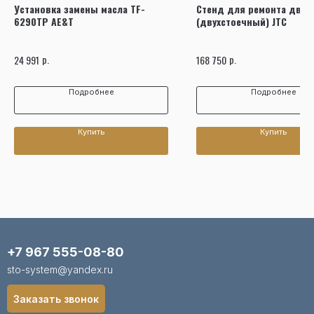
Установка замены масла TF-
Стенд для ремонта двига
6290TP AE&T
(двухстоечный) JTC
р.
р.
24 991
168 750
Подробнее
Подробнее
Купить
Купить
+7 967 555-08-80
sto-system@yandex.ru
Заказать звонок