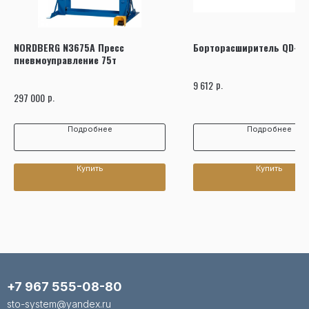
NORDBERG N3675A Пресс
Борторасширитель QD-4 
пневмоуправление 75т
р.
9 612
р.
297 000
Подробнее
Подробнее
Купить
Купить
+7 967 555-08-80
sto-system@yandex.ru