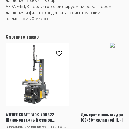
давление воздуха 18 бар.
VEPA F451/3 - редуктор с фиксируемым регулятором
давления и фильтр конденсата с фильтрующим
элементом 20 микрон.
Смотрите также
WIEDERKRAFT WDK-700322
Домкрат пневмогидравл
Шиномонтажный станок
100/50т складной HJ-100
полуавтоматический , захват до
AE&T
Полуавтоматический шиномонтажный станок WIEDERKRAFT WDK-