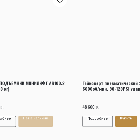
Заказать звонок
 ПОДЪЕМНИК МИНИЛИФТ AR100.2
Гайковерт пневматический 3
0 кг)
6000об/мин. 90-120PSI уда
р.
р.
48 600
Нет в наличии
Купить
обнее
Подробнее