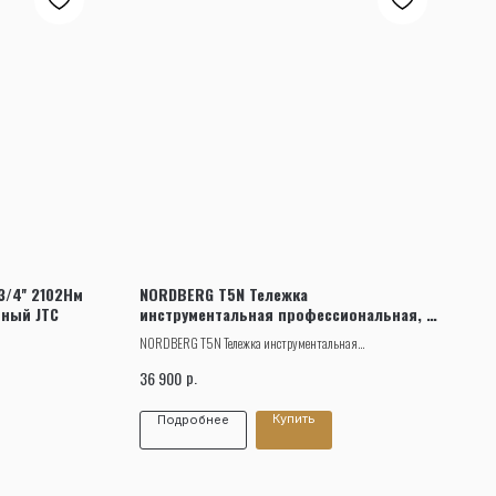
/4'' 2102Нм
NORDBERG T5N Тележка
рный JTC
инструментальная профессиональная, 5
выдвижных ящиков
NORDBERG T5N Тележка инструментальная
профессиональная, 5 выдвижных ящиков.
р.
36 900
Купить
Подробнее