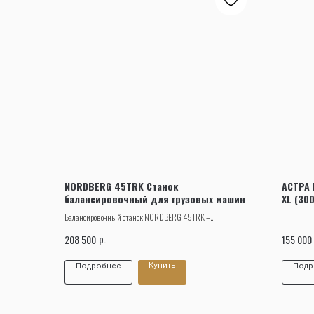
NORDBERG 45TRK Станок
АСТРА
балансировочный для грузовых машин
XL (300
Балансировочный станок NORDBERG 45TRK –
специализированное оборудование для балансировки колес
р.
208 500
155 000
грузового транспорта, автобусов, а также другой техники с
весом колеса до 200 кг.
Купить
Подробнее
Подр