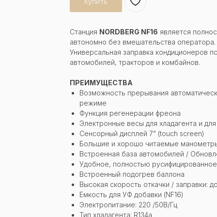
Купить
Станция
NORDBERG NF16
является полнос
автономно без вмешательства оператора.
Универсальная заправка кондиционеров по
автомобилей, тракторов и комбайнов.
ПРЕИМУЩЕСТВА
Возможность прерывания автоматическ
режиме
Функция регенерации фреона
Электронные весы для хладагента и для
Сенсорный дисплей 7” (touch screen)
Большие и хорошо читаемые манометр
Встроенная база автомобилей / Обновл
Удобное, полностью русифицированно
Встроенный подогрев баллона
Высокая скорость откачки / заправки: до
Емкость для УФ добавки (NF16)
Электропитаниe: 220 /50В/Гц
Тип хладагента: R134a