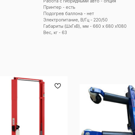
Работа с гибридными авто - опция
Принтер - есть
Подогрев баллона - нет
Электропитание, В/Гц - 220/50
Габариты (ШхГхВ), мм - 660 х 680 х1080
Вес, кг - 63