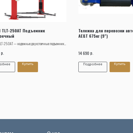
Заказать звонок
 TLT-250AT Подъемник
Тележка для перевозки авт
тоечный
AE&T 675кг (9")
LT-250AT — надежные двухстоечные подъемники
й грузоподъемности с усиленными лапами и
р.
р.
14 690
ми подхвата.
Купить
Купить
обнее
Подробнее