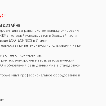
б!!!
М ДИЗАЙНЕ
уровня для заправки систем кондиционирования
R134а, который используется в большей части
аводе ECOTECHNICS в Италии.
тельность при интенсивном использовании и при
чают ее от конкурентов.
принтер, электронные весы, автоматический
ПО и обновления базы данных уже в стандартной
оторые ищут профессиональное оборудование и
щие