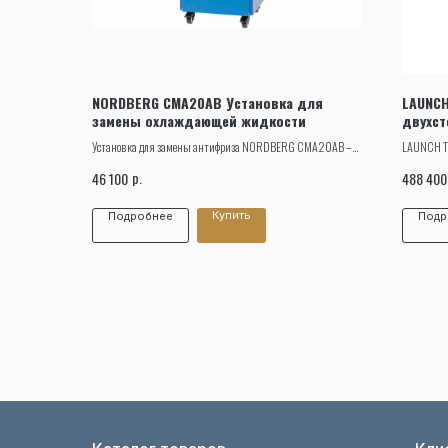
NORDBERG CMA20AB Установка для
LAUNCH
замены охлаждающей жидкости
двухс
Установка для замены антифриза NORDBERG CMA20AB –
LAUNCH T
специализированное оборудование для технического
повышенно
р.
46 100
488 400
обслуживания систем охлаждения автотранспорта.
площадка
Купить
Подробнее
Подр