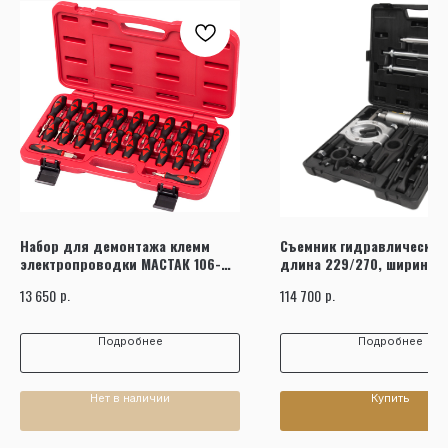
Набор для демонтажа клемм
Съемник гидравлический
электропроводки МАСТАК 106-
длина 229/270, ширина 1
20001C
поршень 85мм масса 18 кг
р.
р.
13 650
114 700
кейсе JTC
Подробнее
Подробнее
Нет в наличии
Купить