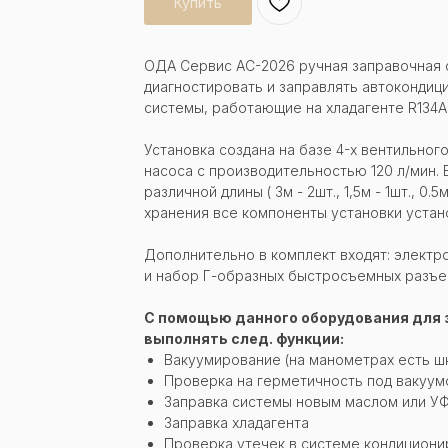
Купить
ОДА Сервис AC-2026 ручная заправочная 
диагностировать и заправлять автокондиц
системы, работающие на хладагенте R134A
Установка создана на базе 4-х вентильног
насоса с производительностью 120 л/мин. 
различной длины ( 3м - 2шт., 1,5м - 1шт., 0.
хранения все компоненты установки устан
Дополнительно в комплект входят: электр
и набор Г-образных быстросъемных разъе
С помощью данного оборудования для 
выполнять след. функции:
Вакуумирование (на манометрах есть ш
Проверка на герметичность под вакуу
Заправка системы новым маслом или У
Заправка хладагента
Проверка утечек в системе кондициони