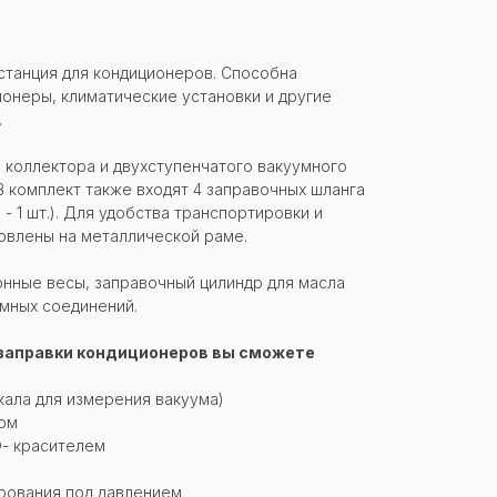
станция для кондиционеров. Способна
ионеры, климатические установки и другие
.
о коллектора и двухступенчатого вакуумного
В комплект также входят 4 заправочных шланга
5м - 1 шт.). Для удобства транспортировки и
овлены на металлической раме.
онные весы, заправочный цилиндр для масла
мных соединений.
заправки кондиционеров вы сможете
кала для измерения вакуума)
мом
Ф- красителем
рования под давлением