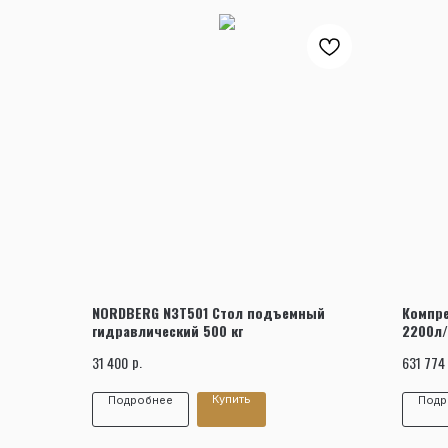
NORDBERG N3T501 Стол подъемный
Компре
гидравлический 500 кг
2200л/
NORDB
р.
31 400
631 774
Купить
Подробнее
Подр