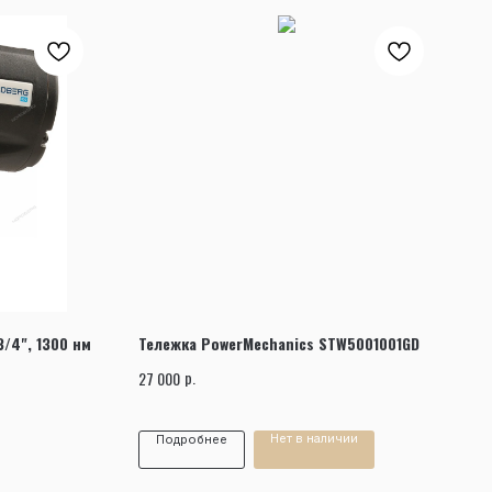
/4", 1300 нм
Тележка PowerMechanics STW5001001GD
р.
27 000
Нет в наличии
Подробнее