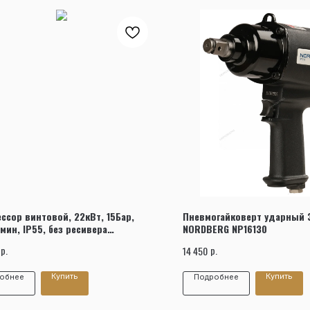
Заказать звонок
ссор винтовой, 22кВт, 15Бар,
Пневмогайковерт ударный 3
мин, IP55, без ресивера
NORDBERG NP16130
ERG NCA30
р.
р.
14 450
Купить
Купить
обнее
Подробнее