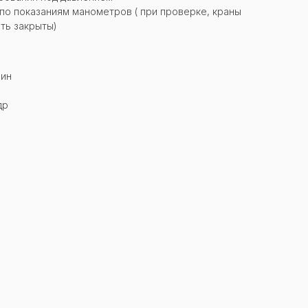
о показаниям манометров ( при проверке, краны
ть закрыты)
мин
др