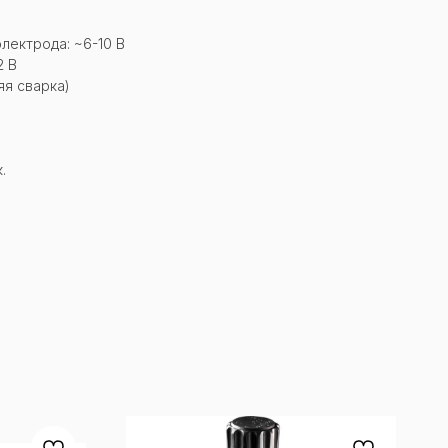
лектрода: ~6-10 В
2 В
яя сварка)
.