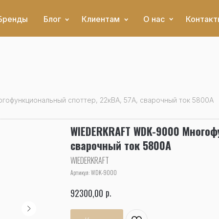
Бренды
Блог
Клиентам
О нас
Контакт
офункциональный споттер, 22кВА, 57А, сварочный ток 5800А
WIEDERKRAFT WDK-9000 Многофу
сварочный ток 5800А
WIEDERKRAFT
Артикул:
WDK-9000
р.
92300,00