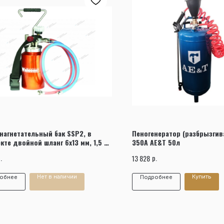
Заказать звонок
нагнетательный бак SSP2, в
Пеногенератор (разбрызгив
кте двойной шланг 6х13 мм, 1,5 м.
350A AE&T 50л
 90014
.
р.
13 828
Нет в наличии
Купить
обнее
Подробнее