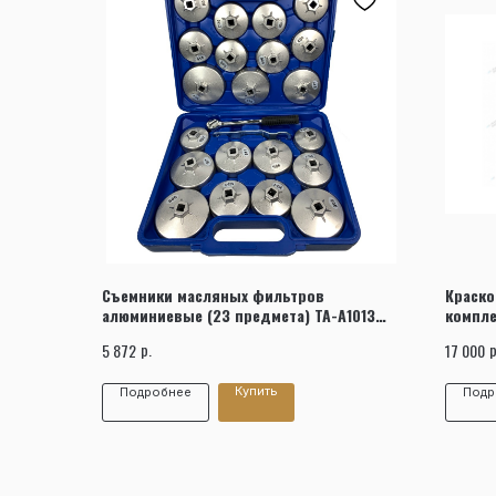
Съемники масляных фильтров
Краско
алюминиевые (23 предмета) TA-A1013
компле
AE&T
WALMEC
р.
р
5 872
17 000
Купить
Подробнее
Подр