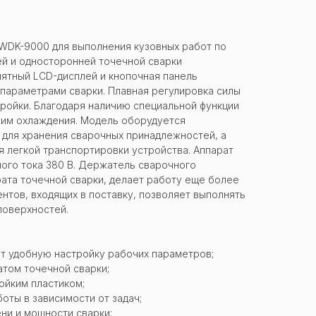
WDK-9000 для выполнения кузовных работ по
й и односторонней точечной сварки
нятный LCD-дисплей и кнопочная панель
параметрами сварки. Плавная регулировка силы
ройки. Благодаря наличию специальной функции
им охлаждения. Модель оборудуется
 для хранения сварочных принадлежностей, а
я легкой транспортировки устройства. Аппарат
ого тока 380 В. Держатель сварочного
рата точечной сварки, делает работу еще более
нтов, входящих в поставку, позволяет выполнять
поверхностей.
т удобную настройку рабочих параметров;
том точечной сварки;
ойким пластиком;
оты в зависимости от задач;
ни и мощности сварки;