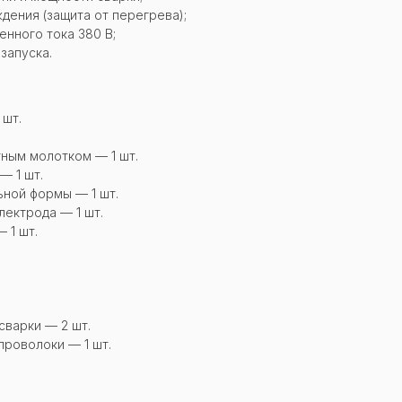
дения (защита от перегрева);
нного тока 380 В;
запуска.
 шт.
тным молотком — 1 шт.
— 1 шт.
ьной формы — 1 шт.
лектрода — 1 шт.
 1 шт.
сварки — 2 шт.
проволоки — 1 шт.