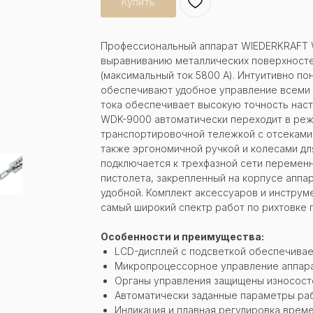
Купить
Профессиональный аппарат WIEDERKRAFT 
выравниванию металлических поверхносте
(максимальный ток 5800 А). Интуитивно по
обеспечивают удобное управление всеми 
тока обеспечивает высокую точность наст
WDK-9000 автоматически переходит в реж
транспортировочной тележкой с отсеками
также эргономичной ручкой и колесами дл
подключается к трехфазной сети переменн
пистолета, закрепленный на корпусе аппа
удобной. Комплект аксессуаров и инструме
самый широкий спектр работ по рихтовке 
Особенности и преимущества:
LCD-дисплей с подсветкой обеспечивае
Микропроцессорное управление аппара
Органы управления защищены износост
Автоматически заданные параметры раб
Индикация и плавная регулировка време