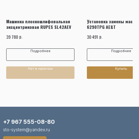
Машинка плоскошлифовальная
Установка замены масла 
эксцентриковая RUPES SL42AEV
6290TPG AE&T
р.
р.
39 780
30 491
Подробнее
Подробнее
Нет в наличии
Купить
+7 967 555-08-80
sto-system@yandex.ru