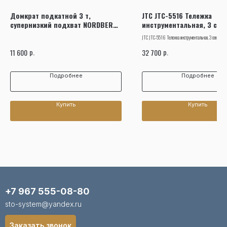
Домкрат подкатной 3 т,
JTC JTC-5516 Тележка
супернизкий подхват NORDBERG
инструментальная, 3 секц
N32038
открытым отсеком
JTC JTC-5516 Тележка инструментальная, 3 секции, с 
р.
р.
11 600
32 700
Подробнее
Подробнее
Купить
Купить
+7 967 555-08-80
sto-system@yandex.ru
Заказать звонок