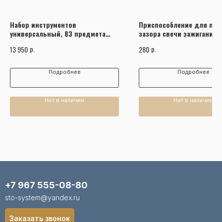
Набор инструментов
Приспособление для про
универсальный, 83 предмета
зазора свечи зажигания 
7582MR
103-12004
р.
р.
13 950
280
Подробнее
Подробнее
Нет в наличии
Нет в наличии
+7 967 555-08-80
sto-system@yandex.ru
Заказать звонок