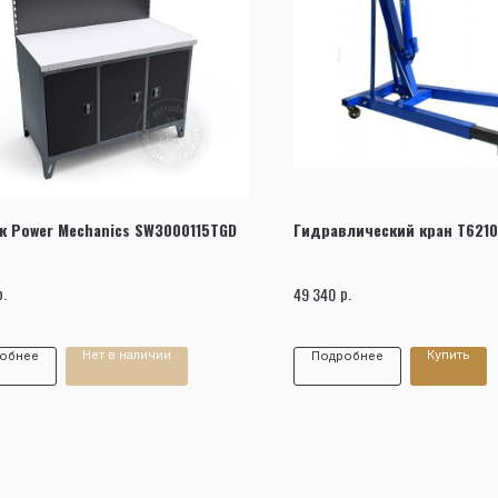
Заказать звонок
к Power Mechanics SW3000115TGD
Гидравлический кран Т6210
р.
р.
49 340
Нет в наличии
Купить
обнее
Подробнее