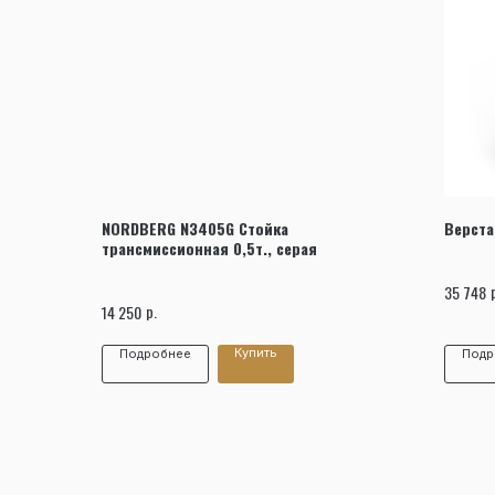
NORDBERG N3405G Стойка
Верста
трансмиссионная 0,5т., серая
35 748
р.
14 250
Купить
Подробнее
Подр