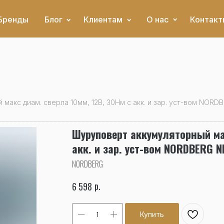
Бренды
Блог
Клиентам
О нас
Контакт
макс диам. сверла 10мм, 12В, 30Нм с акк. и зар. уст-вом NORD
Шуруповерт аккумуляторный мак
акк. и зар. уст-вом NORDBERG N
NORDBERG
р.
6 598
Купить