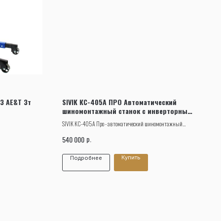
3 AE&T 3т
SIVIK КС-405А ПРО Автоматический
шиномонтажный станок с инверторным
приводом
SIVIK KC-405A Про - автоматический шиномонтажный
станок с инверторным приводом и центральным
р.
540 000
зажимомдля монтажа и демонтажа шин легковых
автомобилей с посадочным диаметром от 12” до 26”.
Купить
Подробнее