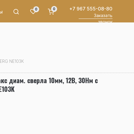
+7 967 555-08-80
0
0
ы
Заказать
звонок
BERG NE103K
с диам. сверла 10мм, 12В, 30Нм с
E103K