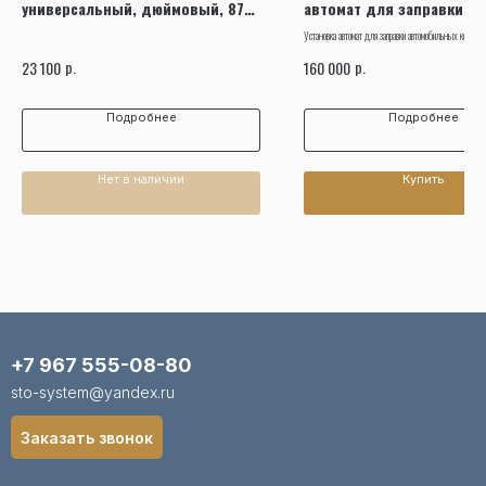
универсальный, дюймовый, 87
автомат для заправки
предметов 7587SR01
автомобильных кондици
Установка автомат для заправки автомобильных кондиц
NORDBERG NF14
.
р.
р.
23 100
160 000
Подробнее
Подробнее
Нет в наличии
Купить
+7 967 555-08-80
sto-system@yandex.ru
Заказать звонок