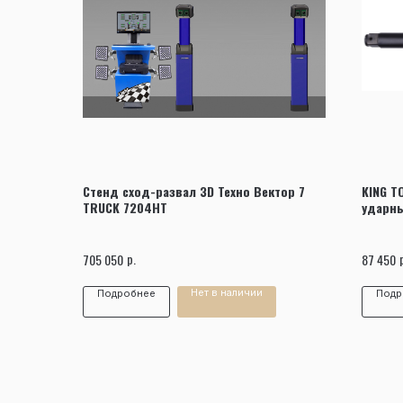
Стенд сход-развал 3D Техно Вектор 7
KING T
TRUCK 7204HT
ударны
33862
р.
705 050
87 450
Нет в наличии
Подробнее
Подр