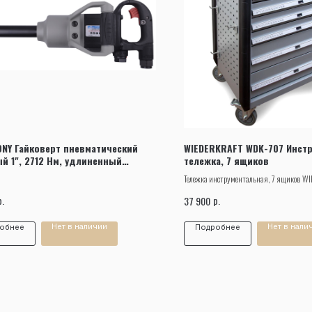
Заказать звонок
ONY Гайковерт пневматический
WIEDERKRAFT WDK-707 Инст
й 1", 2712 Нм, удлиненный
тележка, 7 ящиков
-200
Тележка инструментальная, 7 ящиков 
707 предназначена для хранения компле
р.
р.
37 900
расходными материалами, обеспечивает 
мобильность при выполнении различного 
Нет в наличии
Нет в нали
обнее
Подробнее