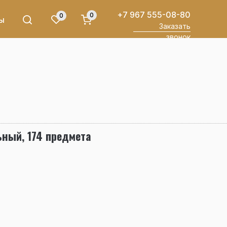
+7 967 555-08-80
0
0
ы
Заказать
звонок
ьный, 174 предмета