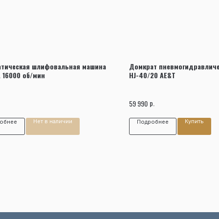
Заказать звонок
атическая шлифовальная машина
Домкрат пневмогидравличе
, 16000 об/мин
HJ-40/20 AE&T
р.
59 990
Нет в наличии
Купить
обнее
Подробнее