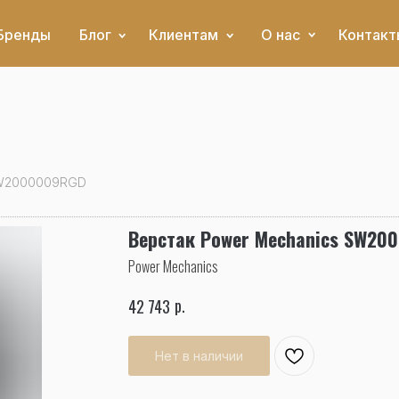
Бренды
Блог
Клиентам
О нас
Контакт
SW2000009RGD
Верстак Power Mechanics SW20
Power Mechanics
р.
42 743
Нет в наличии