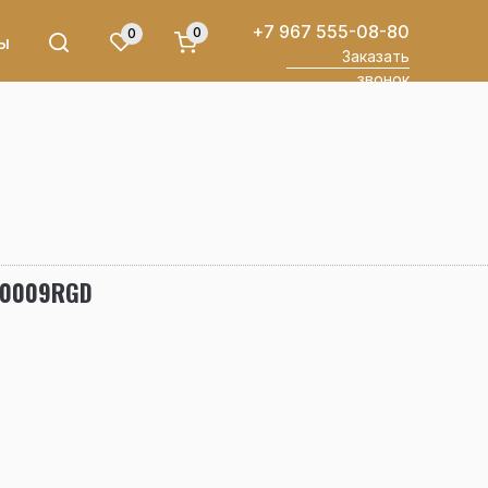
+7 967 555-08-80
0
0
ы
Заказать
звонок
00009RGD