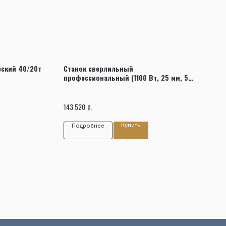
ский 40/20т
Станок сверлильный
профессиональный (1100 Вт, 25 мм, 5
скоростей, нарезание резьбы, тиски)
NORDBERG ND2554P
р.
143 520
Купить
Подробнее