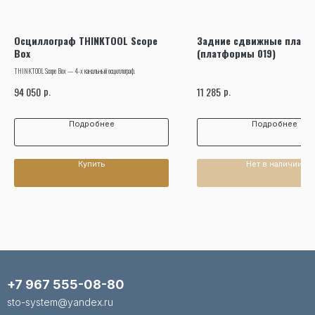
Осциллограф THINKTOOL Scope
Задние сдвижные плат
Box
(платформы 019)
THINKTOOL Scope Box — 4-х канальный осциллограф.
р.
р.
94 050
11 285
Подробнее
Подробнее
Купить
Нет в наличии
+7 967 555-08-80
sto-system@yandex.ru