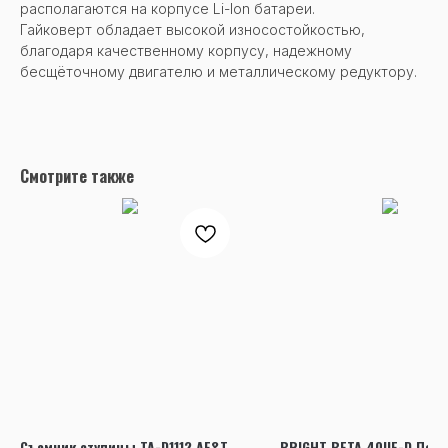
располагаются на корпусе Li-lon батареи.
Гайковерт обладает высокой износостойкостью,
благодаря качественному корпусу, надежному
бесщёточному двигателю и металлическому редуктору.
Смотрите также
Съемник ступицы TA-D1112 AE&T
BRIGHT BETA 40UE-D Под