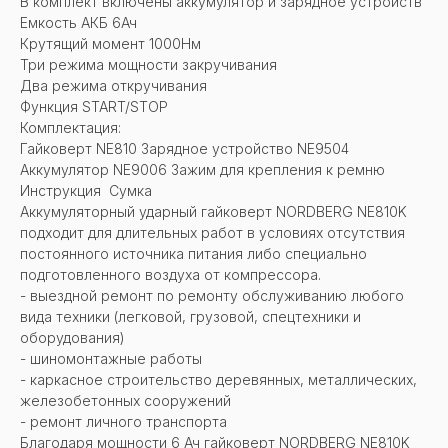
В комплект включены аккумулятор и зарядное устройств
Емкость АКБ 6Ач
Крутящий момент 1000Нм
Три режима мощности закручивания
Два режима откручивания
Функция START/STOP
Комплектация:
Гайковерт NE810 Зарядное устройство NE9504
Аккумулятор NE9006 Зажим для крепления к ремню
Инструкция Сумка
Аккумуляторный ударный гайковерт NORDBERG NE810K
подходит для длительных работ в условиях отсутствия
постоянного источника питания либо специально
подготовленного воздуха от компрессора.
- выездной ремонт по ремонту обслуживанию любого
вида техники (легковой, грузовой, спецтехники и
оборудования)
- шиномонтажные работы
- каркасное строительство деревянных, металлических,
железобетонных сооружений
- ремонт личного транспорта
Благодаря мощности 6 Ач гайковерт NORDBERG NE810K