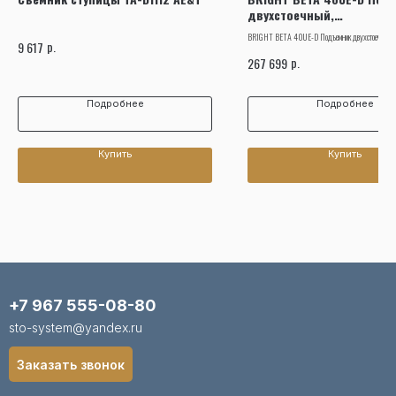
двухстоечный,
электрогидравлический,
BRIGHT BETA 40UE-D Подъемник двухстоечный,
тонны
р.
9 617
электрогидравлический, 4 тонны
р.
267 699
Подробнее
Подробнее
Купить
Купить
+7 967 555-08-80
sto-system@yandex.ru
Заказать звонок