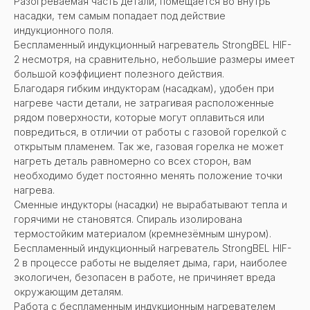
Разогреваемая часть детали, помещается во внутрь
насадки, тем самым попадает под действие
индукционного поля.
Беспламенный индукционный нагреватель StrongBEL HIF-
2 несмотря, на сравнительно, небольшие размеры имеет
большой коэффициент полезного действия.
Благодаря гибким индукторам (насадкам), удобен при
нагреве части детали, не затрагивая расположенные
рядом поверхности, которые могут оплавиться или
повредиться, в отличии от работы с газовой горелкой с
открытым пламенем. Так же, газовая горелка не может
нагреть деталь равномерно со всех сторон, вам
необходимо будет постоянно менять положение точки
нагрева.
Сменные индукторы (насадки) не вырабатывают тепла и
горячими не становятся. Спираль изолирована
термостойким материалом (кремнезёмным шнуром).
Беспламенный индукционный нагреватель StrongBEL HIF-
2 в процессе работы не выделяет дыма, гари, наиболее
экологичен, безопасен в работе, не причиняет вреда
окружающим деталям.
Работа с беспламенным индукционным нагревателем