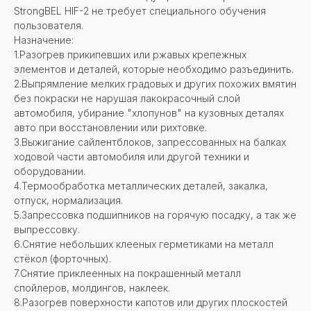
StrongBEL HIF-2 не требует специального обучения
пользователя.
Назначение:
1.Разогрев прикипевших или ржавых крепежных
элементов и деталей, которые необходимо разъединить.
2.Выпрямление мелких градовых и других похожих вмятин
без покраски не нарушая лакокрасочный слой
автомобиля, убирание "хлопунов" на кузовных деталях
авто при восстановлении или рихтовке.
3.Выжигание сайлентблоков, запрессованных на балках
ходовой части автомобиля или другой техники и
оборудовании.
4.Термообработка металлических деталей, закалка,
отпуск, нормализация.
5.Запрессовка подшипников на горячую посадку, а так же
выпрессовку.
6.Снятие небольших клееных герметиками на металл
стёкол (форточных).
7.Снятие приклеенных на покрашенный металл
спойлеров, молдингов, наклеек.
8.Разогрев поверхности капотов или других плоскостей