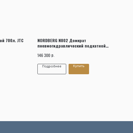
ой 700л. JTC
NORDBERG N802 Домкрат
пневмогидравлический подкатной
двухштоковый, 50/80 т
р.
146 300
Купить
Подробнее