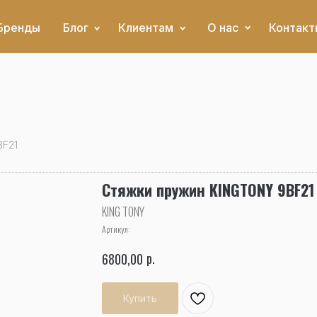
Бренды
Блог
Клиентам
О нас
Контакт
BF21
Стяжки пружин KINGTONY 9BF21
KING TONY
Артикул:
р.
6800,00
Купить