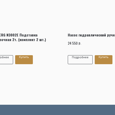
Заказать звонок
ERG N3002E Подставка
Насос гидравлический ручн
вочная 2т. (комплект 2 шт.)
р.
24 550
Купить
Купить
обнее
Подробнее