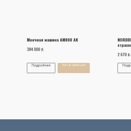
Моечная машина АМ800 AK
NORDB
страхо
р.
384 000
р.
2 670
Нет в наличии
Подробнее
Подр