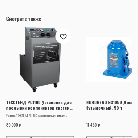
Смотрите также
ТЕХСТЕНД РС1100 Установка для
NORDBERG N31050 Домкр
промывки компонентов системы
бутылочный, 50 т
охлаждения
Установка ТЕХСТЕНД РС1100 предназначена для промывки
внутреннего контура компонентов системы охлаждения как
р.
р.
89 900
11 450
непосредственно на автомобиле, так и демонтированные с него, с
применением специализированных жидкостей