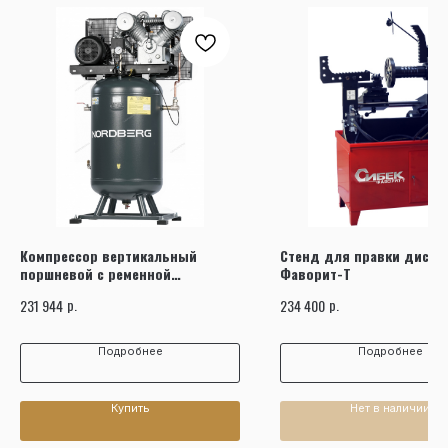
Компрессор вертикальный
Стенд для правки диско
поршневой с ременной
Фаворит-Т
передачей 380В, ресив. 270л,
р.
р.
231 944
234 400
1400л/мин NORDBERG
NCPV300/1400
Подробнее
Подробнее
Купить
Нет в наличии