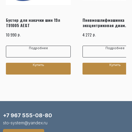
Бустер для накачки шин 19л
Пневмошлифмашинка
T91005 AE&T
эксцентриковая диам. 15
ход 5мм NORDBERG NP42
р.
р.
10 990
4 272
Подробнее
Подробнее
Купить
Купить
+7 967 555-08-80
sto-system@yandex.ru