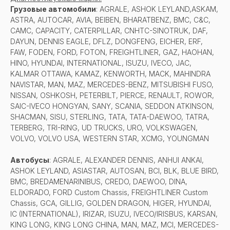
Грузовые автомобили
: AGRALE, ASHOK LEYLAND,ASKAM,
ASTRA, AUTOCAR, AVIA, BEIBEN, BHARATBENZ, BMC, C&C,
CAMC, CAPACITY, CATERPILLAR, CNHTC-SINOTRUK, DAF,
DAYUN, DENNIS EAGLE, DFLZ, DONGFENG, EICHER, ERF,
FAW, FODEN, FORD, FOTON, FREIGHTLINER, GAZ, HAOHAN,
HINO, HYUNDAI, INTERNATIONAL, ISUZU, IVECO, JAC,
KALMAR OTTAWA, KAMAZ, KENWORTH, MACK, MAHINDRA
NAVISTAR, MAN, MAZ, MERCEDES-BENZ, MITSUBISHI FUSO,
NISSAN, OSHKOSH, PETERBILT, PIERCE, RENAULT, ROWOR,
SAIC-IVECO HONGYAN, SANY, SCANIA, SEDDON ATKINSON,
SHACMAN, SISU, STERLING, TATA, TATA-DAEWOO, TATRA,
TERBERG, TRI-RING, UD TRUCKS, URO, VOLKSWAGEN,
VOLVO, VOLVO USA, WESTERN STAR, XCMG, YOUNGMAN
Автобусы
: AGRALE, ALEXANDER DENNIS, ANHUI ANKAI,
ASHOK LEYLAND, ASIASTAR, AUTOSAN, BCI, BLK, BLUE BIRD,
BMC, BREDAMENARINIBUS, CREDO, DAEWOO, DINA,
ELDORADO, FORD Custom Chassis, FREIGHTLINER Custom
Chassis, GCA, GILLIG, GOLDEN DRAGON, HIGER, HYUNDAI,
IC (INTERNATIONAL), IRIZAR, ISUZU, IVECO/IRISBUS, KARSAN,
KING LONG, KING LONG CHINA, MAN, MAZ, MCI, MERCEDES-