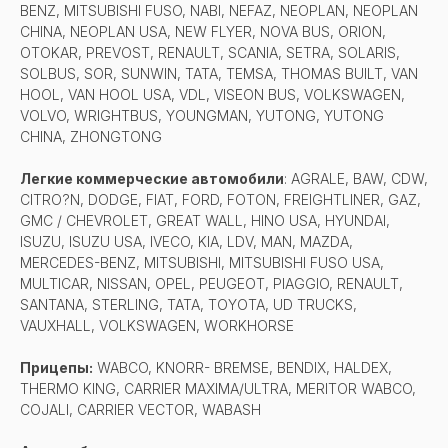
BENZ, MITSUBISHI FUSO, NABI, NEFAZ, NEOPLAN, NEOPLAN
CHINA, NEOPLAN USA, NEW FLYER, NOVA BUS, ORION,
OTOKAR, PREVOST, RENAULT, SCANIA, SETRA, SOLARIS,
SOLBUS, SOR, SUNWIN, TATA, TEMSA, THOMAS BUILT, VAN
HOOL, VAN HOOL USA, VDL, VISEON BUS, VOLKSWAGEN,
VOLVO, WRIGHTBUS, YOUNGMAN, YUTONG, YUTONG
CHINA, ZHONGTONG
Легкие коммерческие автомобили
: AGRALE, BAW, CDW,
CITRO?N, DODGE, FIAT, FORD, FOTON, FREIGHTLINER, GAZ,
GMC / CHEVROLET, GREAT WALL, HINO USA, HYUNDAI,
ISUZU, ISUZU USA, IVECO, KIA, LDV, MAN, MAZDA,
MERCEDES-BENZ, MITSUBISHI, MITSUBISHI FUSO USA,
MULTICAR, NISSAN, OPEL, PEUGEOT, PIAGGIO, RENAULT,
SANTANA, STERLING, TATA, TOYOTA, UD TRUCKS,
VAUXHALL, VOLKSWAGEN, WORKHORSE
Прицепы:
WABCO, KNORR- BREMSE, BENDIX, HALDEX,
THERMO KING, CARRIER MAXIMA/ULTRA, MERITOR WABCO,
COJALI, CARRIER VECTOR, WABASH