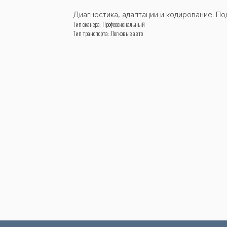
Диагностика, адаптации и кодирование. П
Заказать звонок
Тип сканера: Профессиональный
Тип транспорта: Легковые авто