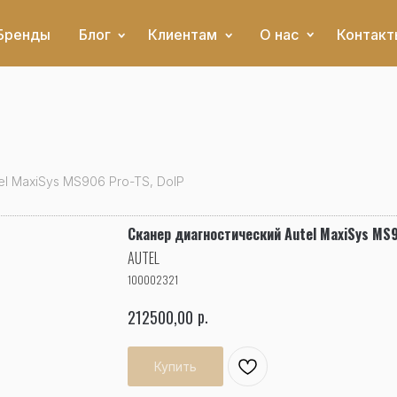
Бренды
Блог
Клиентам
О нас
Контакт
l MaxiSys MS906 Pro-TS, DoIP
Сканер диагностический Autel MaxiSys MS9
AUTEL
100002321
р.
212500,00
Купить