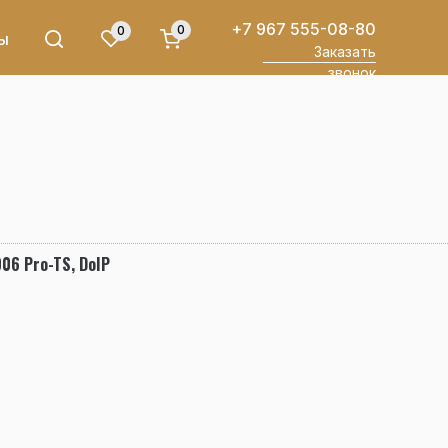
+7 967 555-08-80
0
0
ы
Заказать
звонок
06 Pro-TS, DoIP