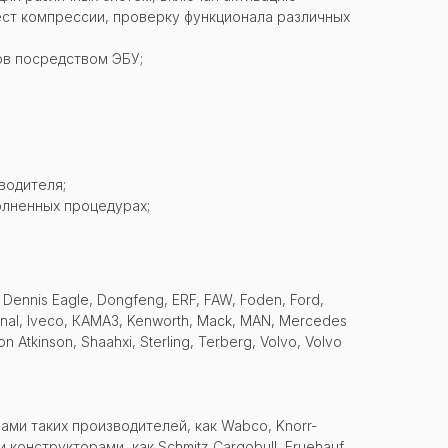
ест компрессии, проверку функционала различных
ов посредством ЭБУ;
водителя;
олненных процедурах;
, Dennis Eagle, Dongfeng, ERF, FAW, Foden, Ford,
tional, Iveco, КАМАЗ, Kenworth, Mack, MAN, Mercedes
on Atkinson, Shaahxi, Sterling, Terberg, Volvo, Volvo
ми таких производителей, как Wabco, Knorr-
 конструкторами, как Schmitz Cargobull, Fruehauf,