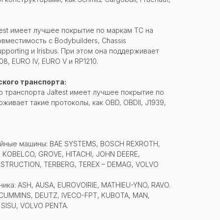
test имеет лучшее покрытие по маркам ТС на
местимость с Bodybuilders, Chassis
supporting и Irisbus. При этом она поддерживает
08, EURO IV, EURO V и RP1210.
кого транспорта:
 транспорта Jaltest имеет лучшее покрытие по
ивает такие протоколы, как OBD, OBDII, J1939,
ройные машины: BAE SYSTEMS, BOSCH REXROTH,
 KOBELCO, GROVE, HITACHI, JOHN DEERE,
STRUCTION, TERBERG, TEREX – DEMAG, VOLVO
ика: ASH, AUSA, EUROVOIRIE, MATHIEU-YNO, RAVO.
 CUMMINS, DEUTZ, IVECO-FPT, KUBOTA, MAN,
 SISU, VOLVO PENTA.