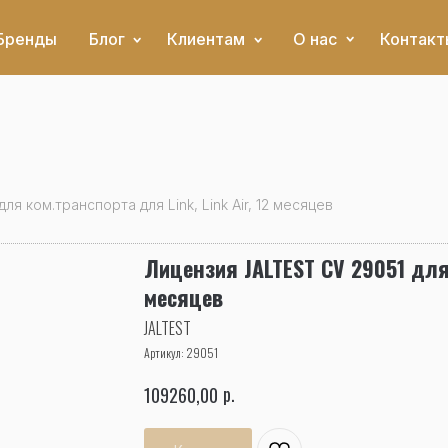
Бренды
Блог
Клиентам
О нас
Контакт
я ком.транспорта для Link, Link Air, 12 месяцев
Лицензия JALTEST СV 29051 для 
месяцев
JALTEST
Артикул:
29051
р.
109260,00