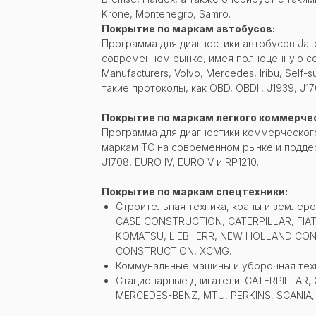
Krone, Montenegro, Samro.
Покрытие по маркам автобусов:
Программа для диагностики автобусов Jal
современном рынке, имея полноценную сов
Manufacturers, Volvo, Mercedes, Iribu, Self-
такие протоколы, как OBD, OBDII, J1939, J17
Покрытие по маркам легкого коммерчес
Программа для диагностики коммерческого
маркам ТС на современном рынке и поддерж
J1708, EURO IV, EURO V и RP1210.
Покрытие по маркам спецтехники:
Строительная техника, краны и земле
CASE CONSTRUCTION, CATERPILLAR, FIAT
KOMATSU, LIEBHERR, NEW HOLLAND CON
CONSTRUCTION, XCMG.
Коммунальные машины и уборочная техн
Стационарные двигатели: CATERPILLAR,
MERCEDES-BENZ, MTU, PERKINS, SCANIA,