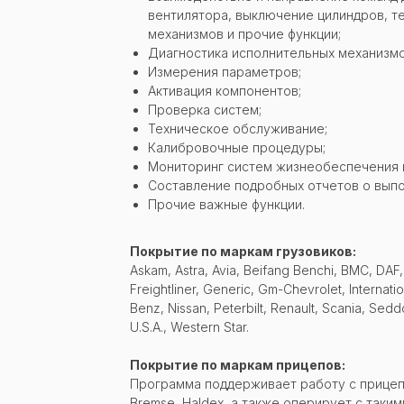
вентилятора, выключение цилиндров, т
механизмов и прочие функции;
Диагностика исполнительных механизм
Измерения параметров;
Активация компонентов;
Проверка систем;
Техническое обслуживание;
Калибровочные процедуры;
Мониторинг систем жизнеобеспечения 
Составление подробных отчетов о вып
Прочие важные функции.
Покрытие по маркам грузовиков:
Askam, Astra, Avia, Beifang Benchi, BMC, DAF
Freightliner, Generic, Gm-Chevrolet, Interna
Benz, Nissan, Peterbilt, Renault, Scania, Sedd
U.S.A., Western Star.
Покрытие по маркам прицепов:
Программа поддерживает работу с прицепа
Bremse, Haldex, а также оперирует с такими