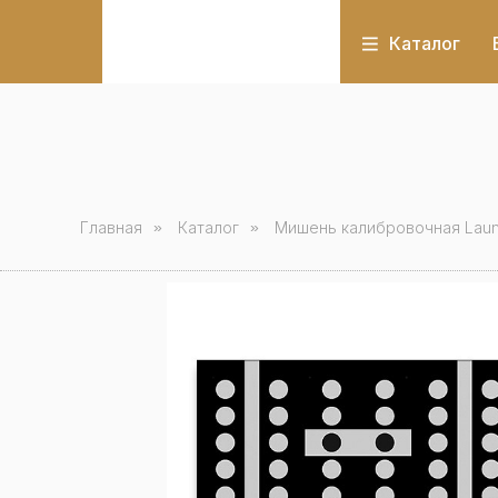
Каталог
Главная
»
Каталог
»
Мишень калибровочная Laun