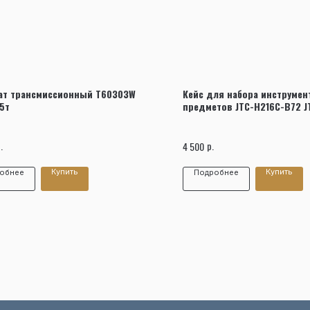
Заказать звонок
ат трансмиссионный T60303W
Кейс для набора инструмен
,5т
предметов JTC-H216C-B72 J
.
р.
4 500
Купить
Купить
обнее
Подробнее