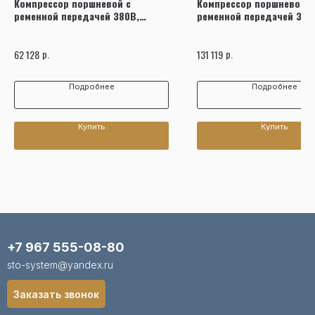
Компрессор поршневой с
Компрессор поршневой с
ременной передачей 380В,
ременной передачей 380
ресив. 100л, 420л/мин NORDBERG
ресив. 270л, 880л/мин N
NCP100/420
NCP300/880
р.
р.
62 128
131 119
Подробнее
Подробнее
Купить
Купить
+7 967 555-08-80
sto-system@yandex.ru
Заказать звонок