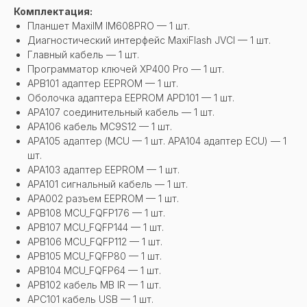
Комплектация:
Планшет MaxiIM IM608PRO — 1 шт.
Диагностический интерфейс MaxiFlash JVCI — 1 шт.
Главный кабель — 1 шт.
Программатор ключей XP400 Pro — 1 шт.
APB101 адаптер EEPROM — 1 шт.
Оболочка адаптера EEPROM APD101 — 1 шт.
APA107 соединительный кабель — 1 шт.
APA106 кабель MC9S12 — 1 шт.
APA105 адаптер (MCU — 1 шт. APA104 адаптер ECU) — 1
шт.
APA103 адаптер EEPROM — 1 шт.
APA101 сигнальный кабель — 1 шт.
APA002 разъем EEPROM — 1 шт.
APB108 MCU_FQFP176 — 1 шт.
APB107 MCU_FQFP144 — 1 шт.
APB106 MCU_FQFP112 — 1 шт.
APB105 MCU_FQFP80 — 1 шт.
APB104 MCU_FQFP64 — 1 шт.
APB102 кабель MB IR — 1 шт.
APC101 кабель USB — 1 шт.