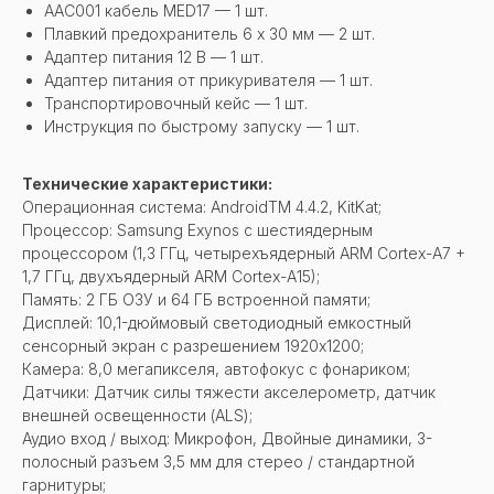
AAC001 кабель MED17 — 1 шт.
Плавкий предохранитель 6 x 30 мм — 2 шт.
Адаптер питания 12 В — 1 шт.
Адаптер питания от прикуривателя — 1 шт.
Транспортировочный кейс — 1 шт.
Инструкция по быстрому запуску — 1 шт.
Технические характеристики:
Операционная система: AndroidTM 4.4.2, KitKat;
Процессор: Samsung Exynos с шестиядерным
процессором (1,3 ГГц, четырехъядерный ARM Cortex-A7 +
1,7 ГГц, двухъядерный ARM Cortex-А15);
Память: 2 ГБ ОЗУ и 64 ГБ встроенной памяти;
Дисплей: 10,1-дюймовый светодиодный емкостный
сенсорный экран с разрешением 1920x1200;
Камера: 8,0 мегапикселя, автофокус с фонариком;
Датчики: Датчик силы тяжести акселерометр, датчик
внешней освещенности (ALS);
Аудио вход / выход: Микрофон, Двойные динамики, 3-
полосный разъем 3,5 мм для стерео / стандартной
гарнитуры;