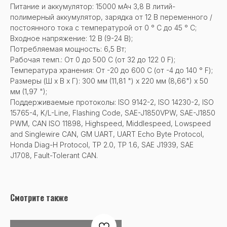
Питание и аккумулятор: 15000 мАч 3,8 В литий-
полимерный аккумулятор, зарядка от 12 В переменного /
постоянного тока с температурой от 0 ° С до 45 ° С;
Входное напряжение: 12 В (9-24 В);
Потребляемая мощность: 6,5 Вт;
Рабочая темп.: От 0 до 500 С (от 32 до 122 0 F);
Температура хранения: От -20 до 600 С (от -4 до 140 ° F);
Размеры (Ш х В х Г): 300 мм (11,81 ") х 220 мм (8,66") х 50
мм (1,97 ");
Поддерживаемые протоколы: ISO 9142-2, ISO 14230-2, ISO
15765-4, K/L-Line, Flashing Code, SAE-J1850VPW, SAE-J1850
PWM, CAN ISO 11898, Highspeed, Middlespeed, Lowspeed
and Singlewire CAN, GM UART, UART Echo Byte Protocol,
Honda Diag-H Protocol, TP 2.0, TP 1.6, SAE J1939, SAE
J1708, Fault-Tolerant CAN.
Смотрите также