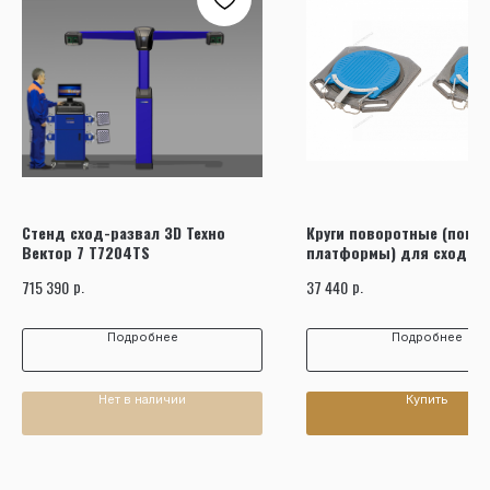
Стенд сход-развал 3D Техно
Круги поворотные (пово
Вектор 7 T7204TS
платформы) для сход-ра
(комплект 2шт.) 400*400
р.
р.
715 390
37 440
NORDBERG TP2
Подробнее
Подробнее
Нет в наличии
Купить