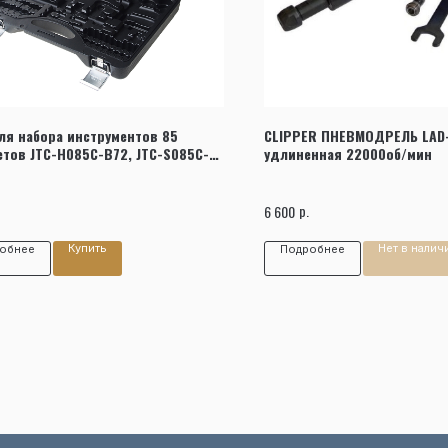
Заказать звонок
ля набора инструментов 85
CLIPPER ПНЕВМОДРЕЛЬ LAD
тов JTC-H085C-B72, JTC-S085C-
удлиненная 22000об/мин
C
р.
6 600
Купить
Нет в налич
обнее
Подробнее