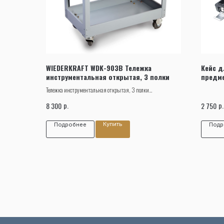
WIEDERKRAFT WDK-903B Тележка
Кейс д
инструментальная открытая, 3 полки
предме
B72 JT
Тележка инструментальная открытая, 3 полки
WIEDERKRAFT WDK-903B предназначена для
р.
р.
8 300
2 750
упорядоченного хранения различных инструментов и
приспособлений.
Купить
Подробнее
Подр