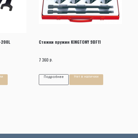
-200L
Стяжки пружин KINGTONY 9BF11
р.
7 360
ии
Нет в наличии
Подробнее